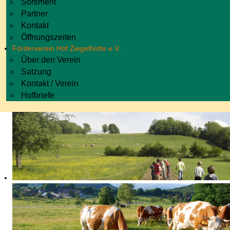
Sortiment
Partner
Kontakt
Öffnungszeiten
Förderverein Hof Ziegelhütte e.V.
Über den Verein
Satzung
Kontakt / Verein
Hofbriefe