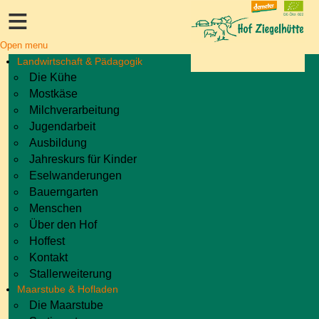
≡
Open menu
Landwirtschaft & Pädagogik
Die Kühe
Mostkäse
Milchverarbeitung
Jugendarbeit
Ausbildung
Jahreskurs für Kinder
Eselwanderungen
Bauerngarten
Menschen
Über den Hof
Hoffest
Kontakt
Stallerweiterung
Maarstube & Hofladen
Die Maarstube