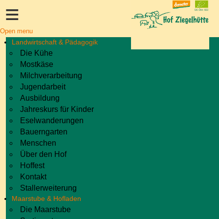
≡
Open menu
Landwirtschaft & Pädagogik
Die Kühe
Mostkäse
Milchverarbeitung
Jugendarbeit
Ausbildung
Jahreskurs für Kinder
Eselwanderungen
Bauerngarten
Menschen
Über den Hof
Hoffest
Kontakt
Stallerweiterung
Maarstube & Hofladen
Die Maarstube